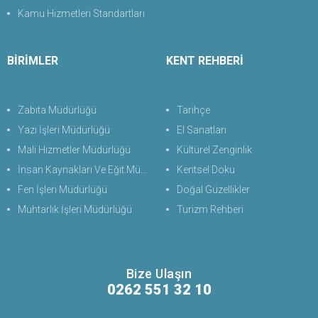
Kamu Hizmetleri Standartları
BİRİMLER
KENT REHBERİ
Zabıta Müdürlüğü
Tarihçe
Yazı İşleri Müdürlüğü
El Sanatları
Mali Hizmetler Müdürlüğü
Kültürel Zenginlik
İnsan Kaynakları Ve Eğit.Müdürlüğü
Kentsel Doku
Fen İşleri Müdürlüğü
Doğal Güzellikler
Muhtarlık İşleri Müdürlüğü
Turizm Rehberi
Bize Ulaşın
0262 551 32 10