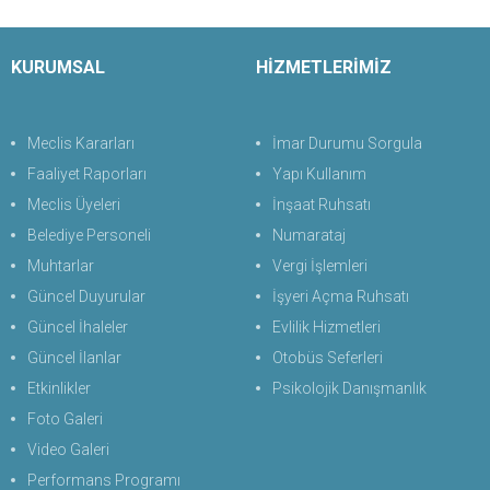
KURUMSAL
HİZMETLERİMİZ
Meclis Kararları
İmar Durumu Sorgula
Faaliyet Raporları
Yapı Kullanım
Meclis Üyeleri
İnşaat Ruhsatı
Belediye Personeli
Numarataj
Muhtarlar
Vergi İşlemleri
Güncel Duyurular
İşyeri Açma Ruhsatı
Güncel İhaleler
Evlilik Hizmetleri
Güncel İlanlar
Otobüs Seferleri
Etkinlikler
Psikolojik Danışmanlık
Foto Galeri
Video Galeri
Performans Programı