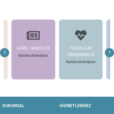
GENEL HABERLER
PSİKOLOJİK
‹
›
DANIŞMANLIK
Kandıra Belediyesi
i
Kandıra Belediyesi
İncele
İncele
KURUMSAL
HİZMETLERİMİZ