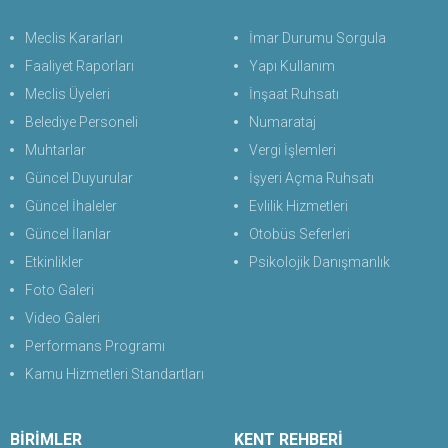
Meclis Kararları
İmar Durumu Sorgula
Faaliyet Raporları
Yapı Kullanım
Meclis Üyeleri
İnşaat Ruhsatı
Belediye Personeli
Numarataj
Muhtarlar
Vergi İşlemleri
Güncel Duyurular
İşyeri Açma Ruhsatı
Güncel İhaleler
Evlilik Hizmetleri
Güncel İlanlar
Otobüs Seferleri
Etkinlikler
Psikolojik Danışmanlık
Foto Galeri
Video Galeri
Performans Programı
Kamu Hizmetleri Standartları
BİRİMLER
KENT REHBERİ